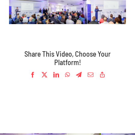
Oprema
Galerije
Kontakt
Share This Video, Choose Your
Platform!
Facebook
X
LinkedIn
WhatsApp
Telegram
Email
Copy
Link