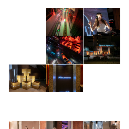
O nama
Usluge
Oprema
Galerije
Kontakt