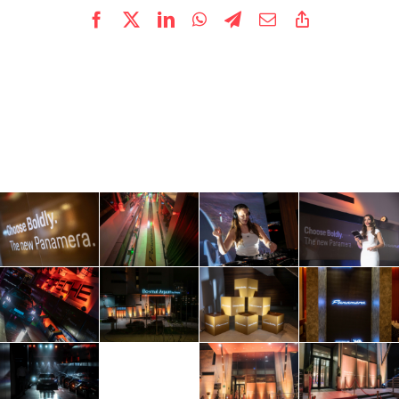
Facebook
X
LinkedIn
WhatsApp
Telegram
Email
Copy
Link