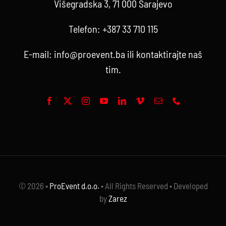
Višegradska 3, 71 000 Sarajevo
Telefon:
+387 33 710 115
E-mail:
info@proevent.ba
ili kontaktirajte
naš
tim
.
© 2026 •
ProEvent d.o.o.
• All Rights Reserved • Developed
by
Zarez