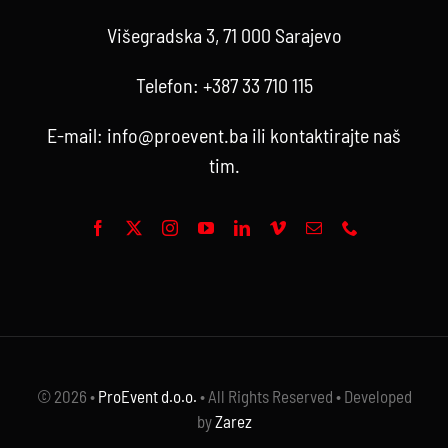
Višegradska 3, 71 000 Sarajevo
Telefon:
+387 33 710 115
E-mail:
info@proevent.ba
ili kontaktirajte
naš
tim
.
© 2026 •
ProEvent d.o.o.
• All Rights Reserved • Developed
by
Zarez