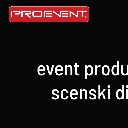
Skip
to
content
event produ
scenski d