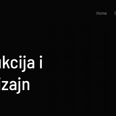
Home
kcija i
izajn