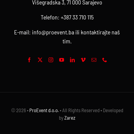
Višegradska 3, 71 000 Sarajevo
Telefon:
+387 33 710 115
E-mail:
info@proevent.ba
ili kontaktirajte
naš
tim
.
© 2026 •
ProEvent d.o.o.
• All Rights Reserved • Developed
by
Zarez