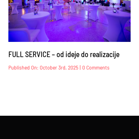
FULL SERVICE – od ideje do realizacije
on
Published On: October 3rd, 2025
|
0 Comments
FULL
SERVICE
–
od
ideje
do
realizacije