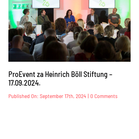
ProEvent za Heinrich Böll Stiftung –
17.09.2024.
on
Published On: September 17th, 2024
|
0 Comments
ProEvent
za
Heinrich
Böll
Stiftung
–