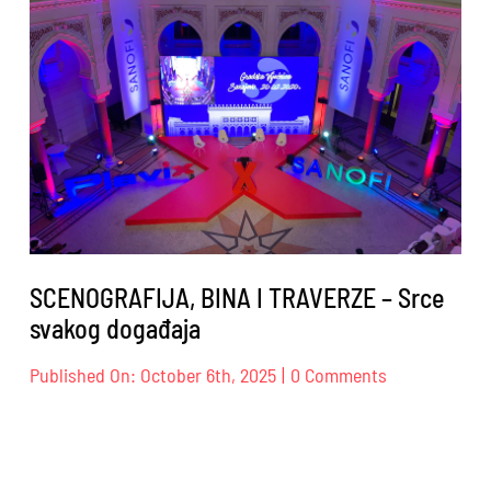
SCENOGRAFIJA, BINA I TRAVERZE – Srce
svakog događaja
on
Published On: October 6th, 2025
|
0 Comments
SCENOGRAFIJ
BINA
I
TRAVERZE