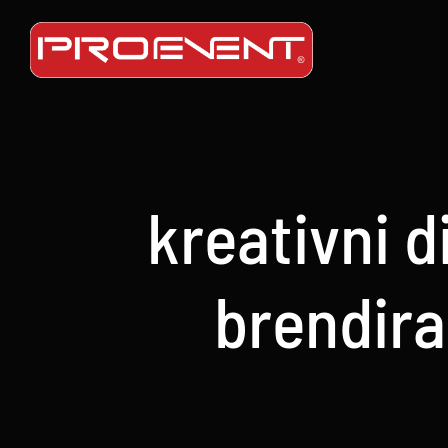
Skip
to
content
kreativni di
brendira