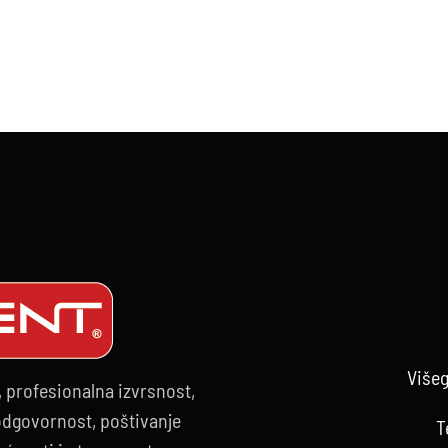
NT
ALACIJE
Višeg
, profesionalna izvrsnost,
 odgovornost, poštivanje
T