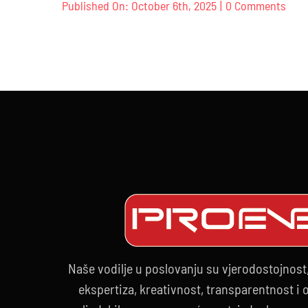
on
Published On: October 6th, 2025
|
0 Comments
PRI
I
INST
Naše vodilje u poslovanju su vjerodostojnost
ekspertiza, kreativnost, transparentnost i