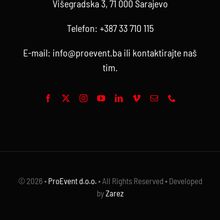
Višegradska 3, 71 000 Sarajevo
Telefon:
+387 33 710 115
E-mail:
info@proevent.ba
ili kontaktirajte
naš
tim
.
© 2026 •
ProEvent d.o.o.
• All Rights Reserved • Developed
by
Zarez