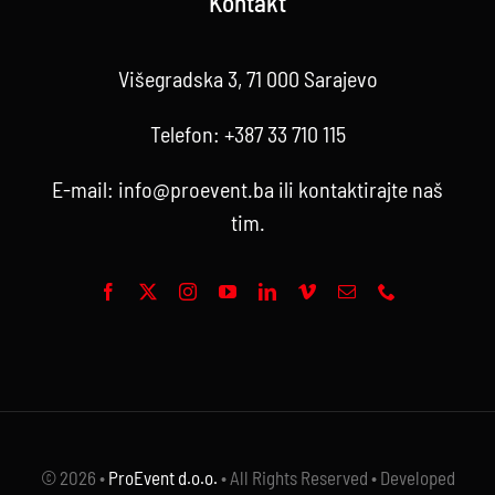
Kontakt
Višegradska 3, 71 000 Sarajevo
Telefon:
+387 33 710 115
E-mail:
info@proevent.ba
ili kontaktirajte
naš
tim
.
© 2026 •
ProEvent d.o.o.
• All Rights Reserved • Developed