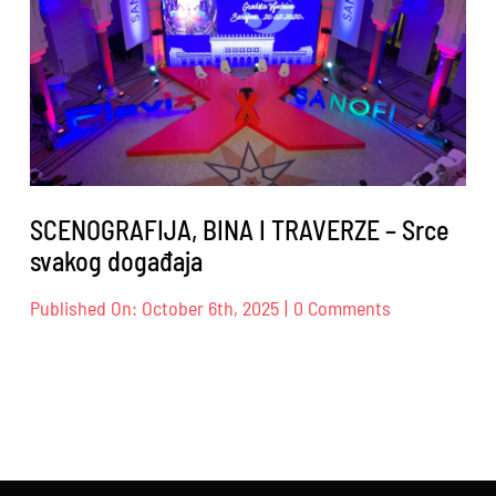
SCENOGRAFIJA, BINA I TRAVERZE – Srce
svakog događaja
on
Published On: October 6th, 2025
|
0 Comments
SCENOGRAFIJ
BINA
I
TRAVERZE
–
Srce
svakog