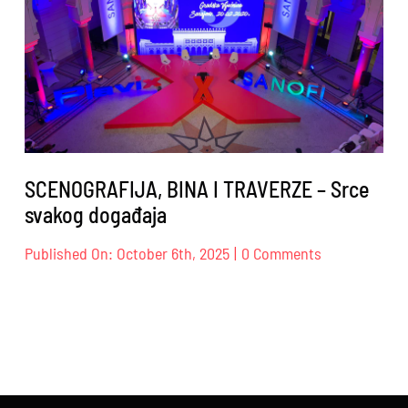
SCENOGRAFIJA, BINA I TRAVERZE – Srce
svakog događaja
on
Published On: October 6th, 2025
|
0 Comments
SCENOGRAFIJ
BINA
I
TRAVERZE
–
Srce
svakog