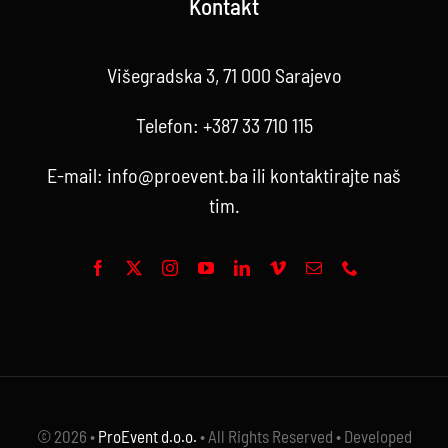
Kontakt
Višegradska 3, 71 000 Sarajevo
Telefon:
+387 33 710 115
E-mail:
info@proevent.ba
ili kontaktirajte
naš
tim
.
© 2026 •
ProEvent d.o.o.
• All Rights Reserved • Developed