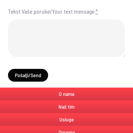
Tekst Vaše poruke/Your text message
*
Pošalji/Send
O nama
Naš tim
Usluge
Oprema