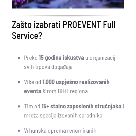
Zašto izabrati PROEVENT Full
Service?
Preko
15 godina iskustva
u organizaciji
svih tipova događaja
Više od
1.000 uspješno realizovanih
eventa
širom BiH i regiona
Tim od
15+ stalno zaposlenih stručnjaka
i
mreža specijalizovanih saradnika
Vrhunska oprema renomiranih