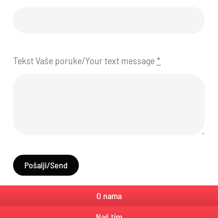
Tekst Vaše poruke/Your text message
*
Pošalji/Send
O nama
Naš tim