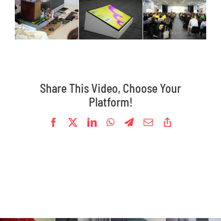
Oprema
Galerije
Kontakt
Share This Video, Choose Your
Platform!
Facebook
X
LinkedIn
WhatsApp
Telegram
Email
Copy
Link