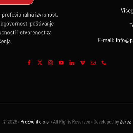
Višeg
, profesionalna izvrsnost,
 odgovornost, poštivanje
T
ćnosti i otvorenost za
E-mail:
info@p
šenja.
© 2026 •
ProEvent d.o.o.
• All Rights Reserved • Developed by
Zarez