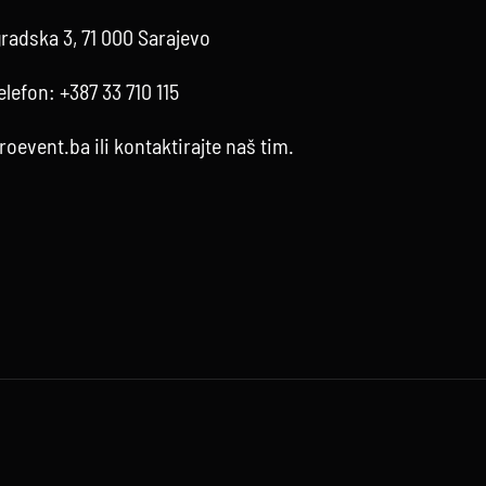
radska 3, 71 000 Sarajevo
elefon:
+387 33 710 115
roevent.ba
ili kontaktirajte
naš tim
.