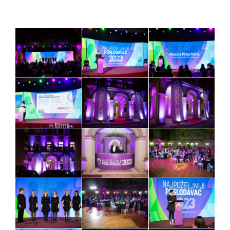
Home
O nama
Usluge
Oprema
Galerije
Kontakt