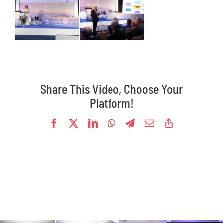
Oprema
Galerije
Kontakt
Share This Video, Choose Your
Platform!
Facebook
X
LinkedIn
WhatsApp
Telegram
Email
Copy
Link