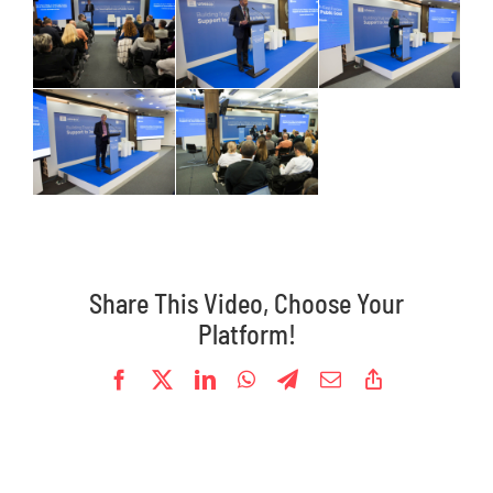
Oprema
Galerije
Kontakt
Share This Video, Choose Your
Platform!
Facebook
X
LinkedIn
WhatsApp
Telegram
Email
Copy
Link