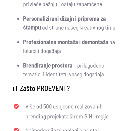
privlače pažnju i ostaju zapamćene
Personalizirani dizajn i priprema za
štampu
od strane našeg kreativnog tima
Profesionalna montaža i demontaža
na
lokaciji događaja
Brendiranje prostora
– prilagođeno
tematici i identitetu vašeg događaja
📊 Zašto PROEVENT?
Više od 500 uspješno realizovanih
brending projekata širom BiH i regije
Najmodernija tehnologija printa i