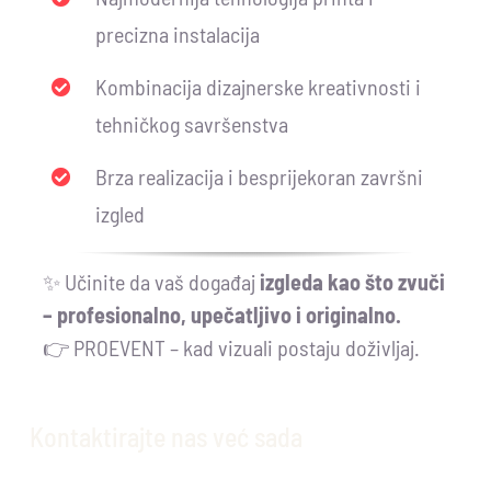
precizna instalacija
Kombinacija dizajnerske kreativnosti i
tehničkog savršenstva
Brza realizacija i besprijekoran završni
izgled
✨ Učinite da vaš događaj
izgleda kao što zvuči
– profesionalno, upečatljivo i originalno.
👉 PROEVENT – kad vizuali postaju doživljaj.
Kontaktirajte nas već sada