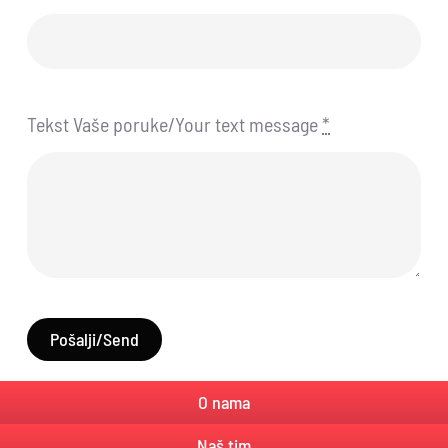
Tekst Vaše poruke/Your text message
*
Pošalji/Send
O nama
Naš tim