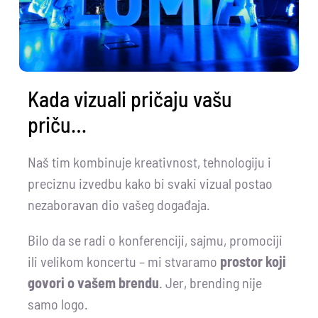
Kada vizuali pričaju vašu
priču…
Naš tim kombinuje kreativnost, tehnologiju i
preciznu izvedbu kako bi svaki vizual postao
nezaboravan dio vašeg događaja.
Bilo da se radi o konferenciji, sajmu, promociji
ili velikom koncertu – mi stvaramo
prostor koji
govori o vašem brendu
. Jer, brending nije
samo logo.