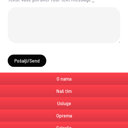
Pošalji/Send
O nama
Naš tim
Usluge
Oprema
Galerije