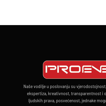
SCE
BIN
I
TRA
–
Srce
sva
doga
Naše vodilje u poslovanju su vjerodostojnost
ekspertiza, kreativnost, transparentnost i
ljudskih prava, posvećenost, jednake mogu