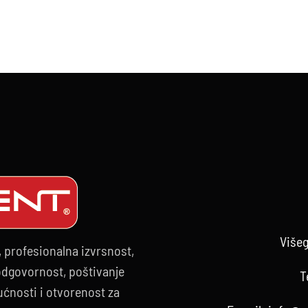
NOGRAFIJA,
A
VERZE
kog
đaja
Višeg
, profesionalna izvrsnost,
 odgovornost, poštivanje
T
ćnosti i otvorenost za