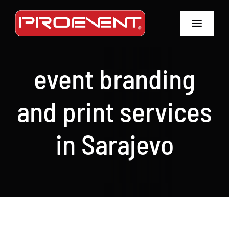
Skip
to
Toggle
content
Navigat
Home
event branding
O nama
and print services
Usluge
in Sarajevo
Oprema
Galerije
Kontakt