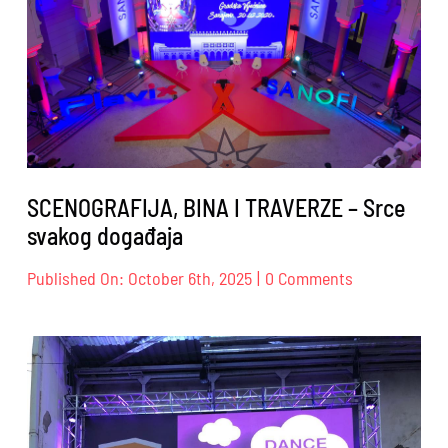
SCENOGRAFIJA, BINA I TRAVERZE – Srce
svakog događaja
on
Published On: October 6th, 2025
|
0 Comments
SCENOGRAFIJ
BINA
I
TRAVERZE
–
Srce
svakog