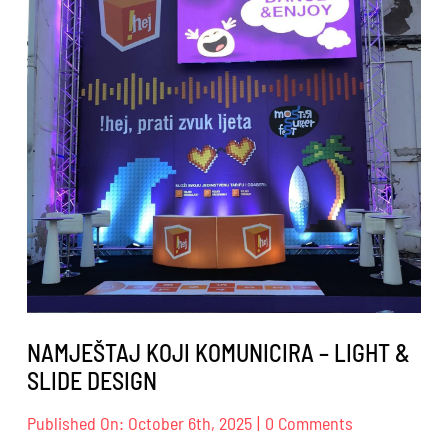
događaja
NAMJEŠTAJ KOJI KOMUNICIRA – LIGHT &
SLIDE DESIGN
on
Published On: October 6th, 2025
|
0 Comments
NAMJEŠTAJ