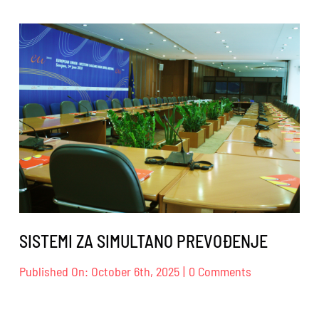
KOJI
KOMUNICIRA
–
LIGHT
&
SLIDE
DESIGN
SISTEMI ZA SIMULTANO PREVOĐENJE
on
Published On: October 6th, 2025
|
0 Comments
SISTEMI
ZA
SIMULTANO