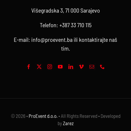
Višegradska 3, 71 000 Sarajevo
Telefon:
+387 33 710 115
E-mail:
info@proevent.ba
ili kontaktirajte
naš
tim
.
© 2026 •
ProEvent d.o.o.
• All Rights Reserved • Developed
by
Zarez