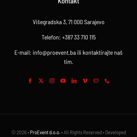
Kontakt
Višegradska 3, 71 000 Sarajevo
Telefon:
+387 33 710 115
E-mail:
info@proevent.ba
ili kontaktirajte
naš
tim
.
© 2026 •
ProEvent d.o.o.
• All Rights Reserved • Developed