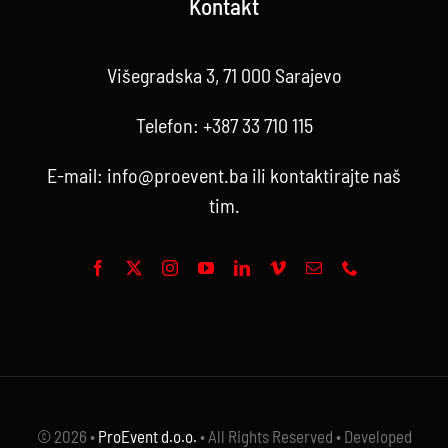
Kontakt
Višegradska 3, 71 000 Sarajevo
Telefon:
+387 33 710 115
E-mail:
info@proevent.ba
ili kontaktirajte
naš
tim
.
© 2026 •
ProEvent d.o.o.
• All Rights Reserved • Developed