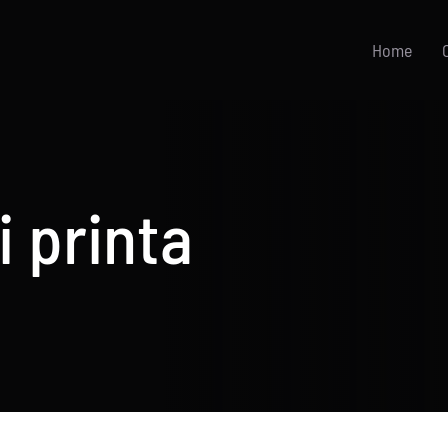
Home
i printa