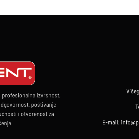
Višeg
, profesionalna izvrsnost,
 odgovornost, poštivanje
T
ćnosti i otvorenost za
E-mail:
info@p
šenja.