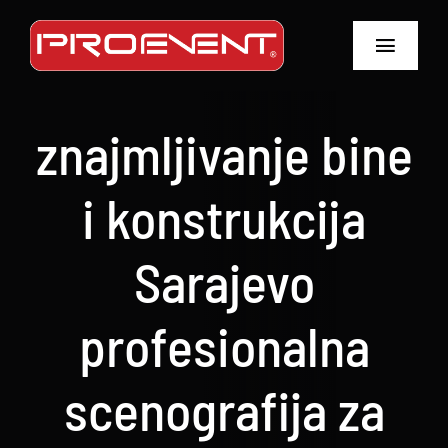
Skip
to
Toggle
content
Navigat
Home
znajmljivanje bine
O nama
i konstrukcija
Usluge
Sarajevo
Oprema
profesionalna
Galerije
scenografija za
Kontakt