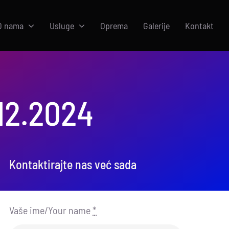
O nama
Usluge
Oprema
Galerije
Kontakt
12.2024
Kontaktirajte nas već sada
Vaše ime/Your name
*