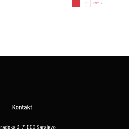
1
2
Next
Kontakt
radska 3, 71 000 Sarajevo