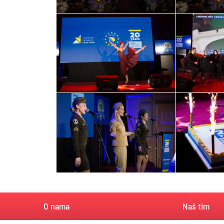
O nama
Naš tim