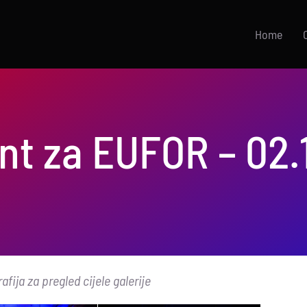
Home
nt za EUFOR – 02.
afija za pregled cijele galerije