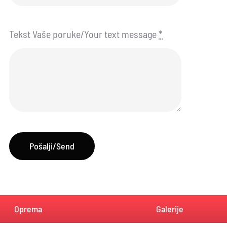
Tekst Vaše poruke/Your text message
*
Pošalji/Send
Oprema
Galerije