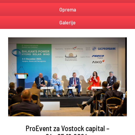
Oprema
Galerije
ProEvent za Vostock capital –