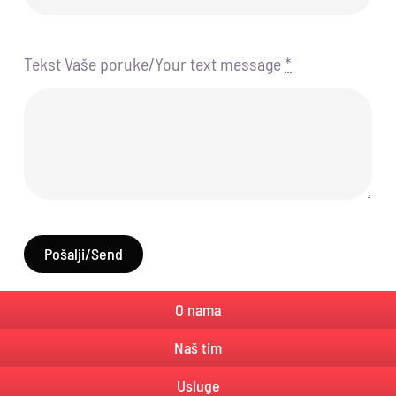
Tekst Vaše poruke/Your text message
*
Pošalji/Send
O nama
Naš tim
Usluge