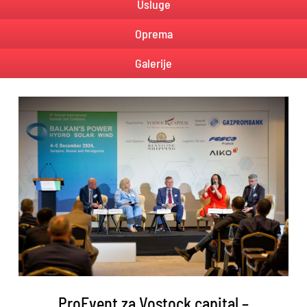
Usluge
Oprema
Galerije
ProEvent za Vostock capital –