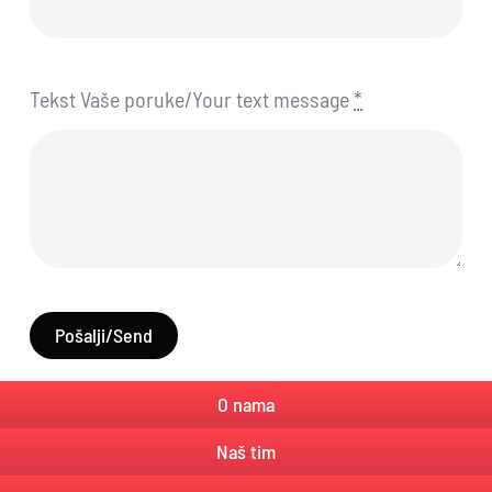
Tekst Vaše poruke/Your text message
*
Pošalji/Send
O nama
Naš tim