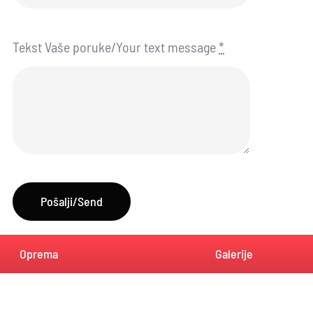
Tekst Vaše poruke/Your text message
*
Pošalji/Send
Oprema
Galerije