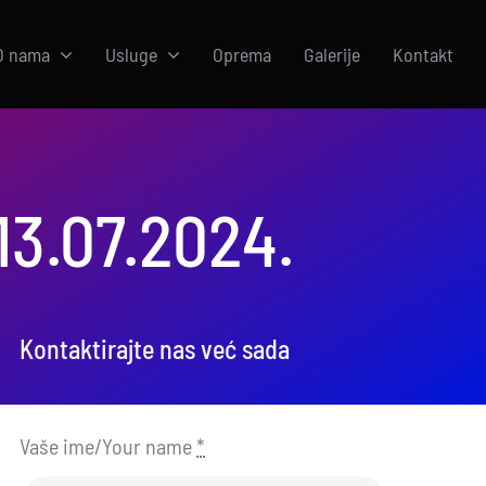
O nama
Usluge
Oprema
Galerije
Kontakt
13.07.2024.
Kontaktirajte nas već sada
Vaše ime/Your name
*