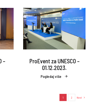
D –
ProEvent za UNESCO –
01.12.2023.
Pogledaj više
1
2
Next