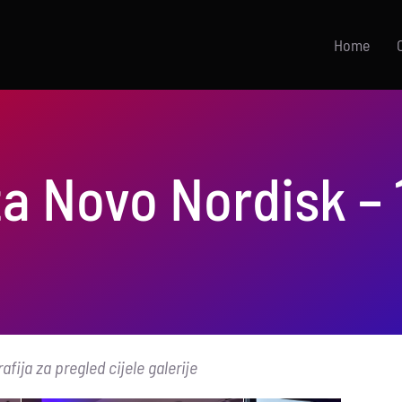
Home
a Novo Nordisk – 
afija za pregled cijele galerije