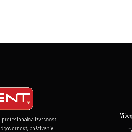
Višeg
, profesionalna izvrsnost,
 odgovornost, poštivanje
T