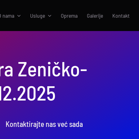
O nama
Usluge
Oprema
Galerije
Kontakt
ra Zeničko-
12.2025
Kontaktirajte nas već sada