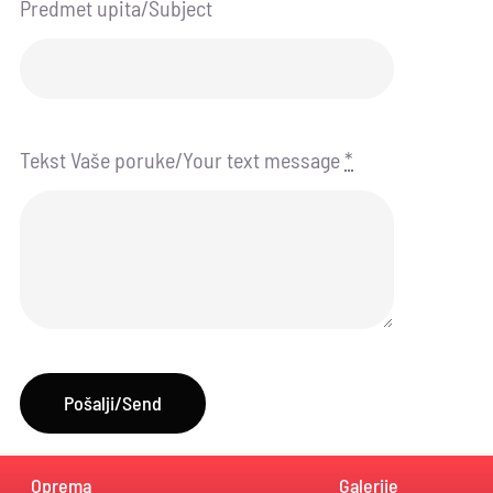
Predmet upita/Subject
Tekst Vaše poruke/Your text message
*
Pošalji/Send
Oprema
Galerije