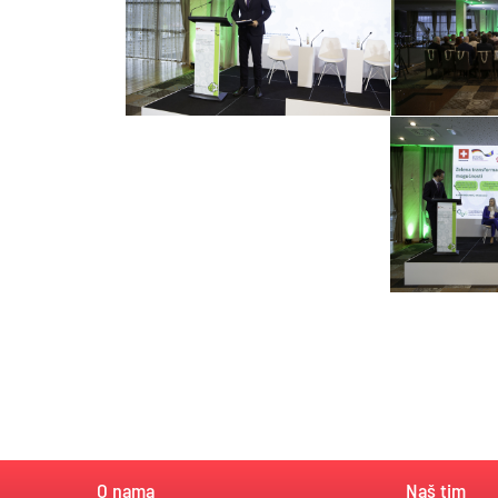
O nama
Naš tim