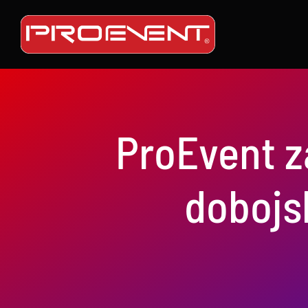
Skip
to
content
ProEvent z
dobojs