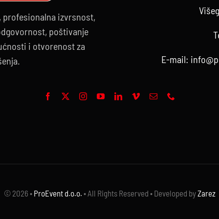
Višeg
, profesionalna izvrsnost,
 odgovornost, poštivanje
T
ćnosti i otvorenost za
E-mail:
info@p
šenja.
© 2026 •
ProEvent d.o.o.
• All Rights Reserved • Developed by
Zarez