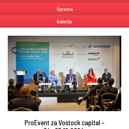
Oprema
Galerije
ProEvent za Vostock capital –