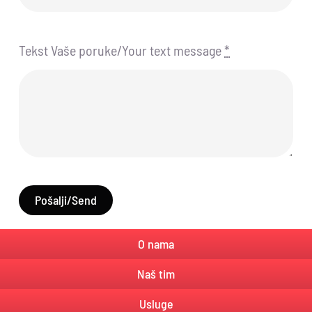
Tekst Vaše poruke/Your text message
*
Pošalji/Send
O nama
Naš tim
Usluge