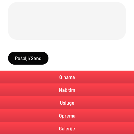
Pošalji/Send
O nama
Naš tim
Usluge
Oprema
Galerije