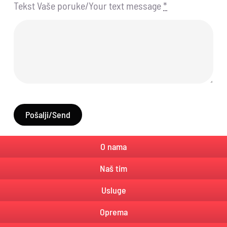
Tekst Vaše poruke/Your text message
*
Pošalji/Send
O nama
Naš tim
Usluge
Oprema