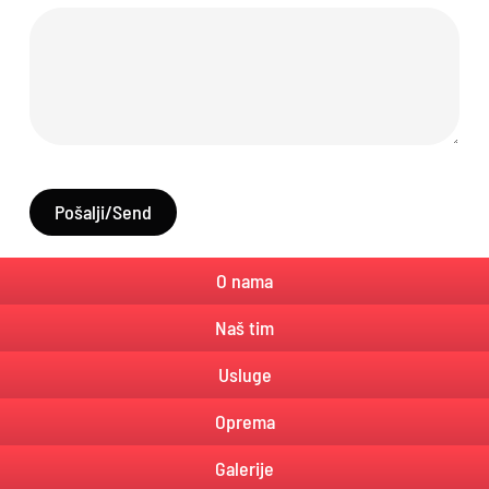
Pošalji/Send
O nama
Naš tim
Usluge
Oprema
Galerije