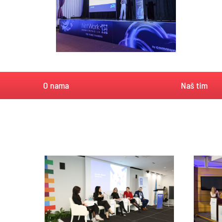
O nama
Naš tim