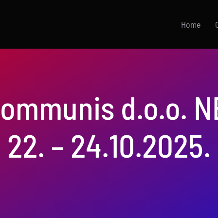
Home
Communis d.o.o. N
22. – 24.10.2025.