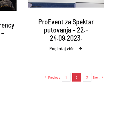
ProEvent za Spektar
rency
putovanja – 22.-
 –
24.09.2023.
Pogledaj više
Previous
1
2
3
Next