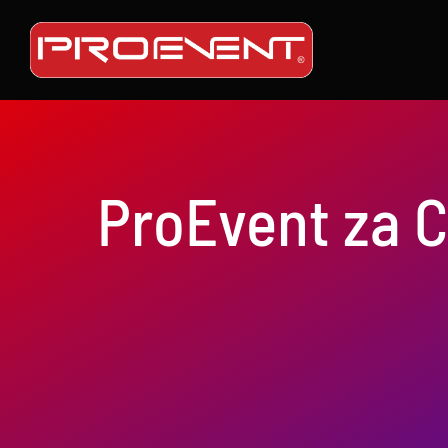
Skip
to
content
ProEvent za 