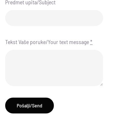
Predmet upita/Subject
Tekst Vaše poruke/Your text message
*
Pošalji/Send